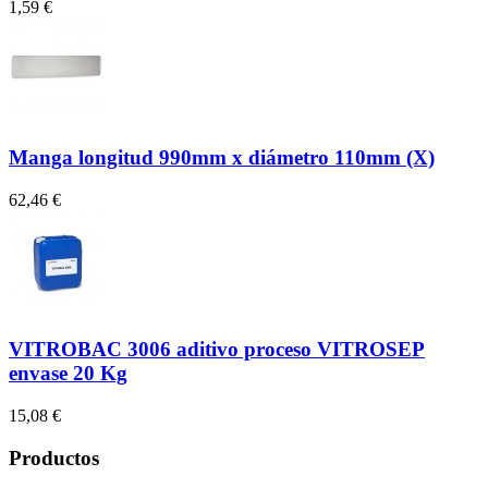
1,59 €
4
Manga longitud 990mm x diámetro 110mm (X)
62,46 €
1
VITROBAC 3006 aditivo proceso VITROSEP
envase 20 Kg
15,08 €
3
Productos