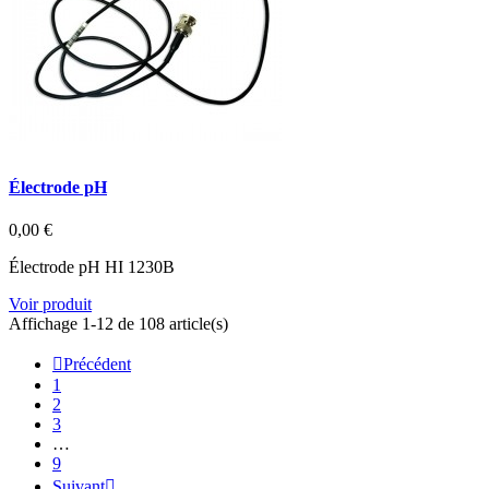
Électrode pH
0,00 €
Électrode pH HI 1230B
Voir produit
Affichage 1-12 de 108 article(s)

Précédent
1
2
3
…
9
Suivant
