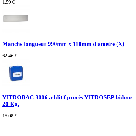
1,59 €
4
Manche longueur 990mm x 110mm diamètre (X)
62,46 €
1
VITROBAC 3006 additif procès VITROSEP bidons
20 Kg.
15,08 €
3