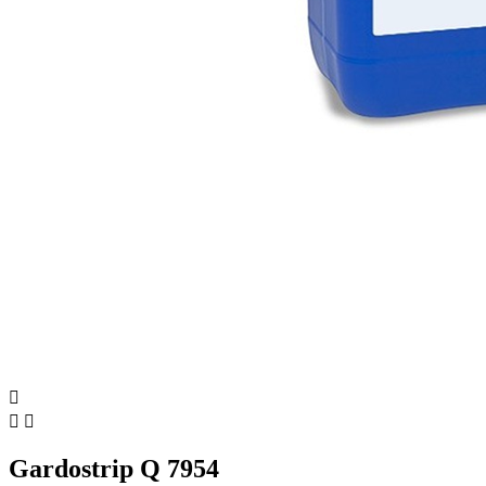



Gardostrip Q 7954