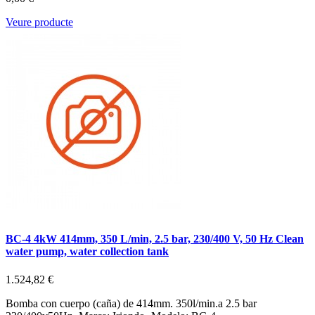
Veure producte
BC-4 4kW 414mm, 350 L/min, 2.5 bar, 230/400 V, 50 Hz Clean
water pump, water collection tank
1.524,82 €
Bomba con cuerpo (caña) de 414mm. 350l/min.a 2.5 bar