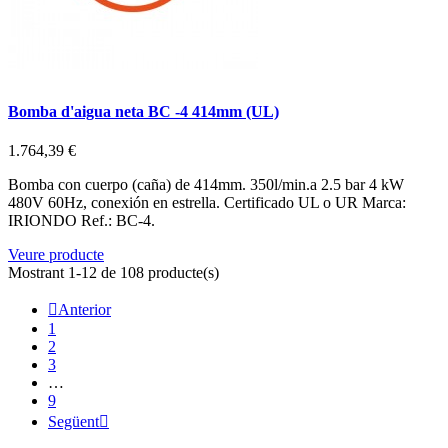
Bomba d'aigua neta BC -4 414mm (UL)
1.764,39 €
Bomba con cuerpo (caña) de 414mm. 350l/min.a 2.5 bar 4 kW
480V 60Hz, conexión en estrella. Certificado UL o UR Marca:
IRIONDO Ref.: BC-4.
Veure producte
Mostrant 1-12 de 108 producte(s)

Anterior
1
2
3
…
9
Següent
