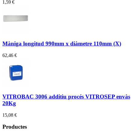
1,59 €
4
Màniga longitud 990mm x diàmetre 110mm (X)
62,46 €
1
VITROBAC 3006 additiu procés VITROSEP envàs
20Kg
15,08 €
3
Productes