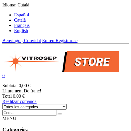
Idioma:
Català
Español
Català
Français
English
Benvingut, Convidat
Entreu
Registrar-se
0
Subtotal
0,00 €
Lliurament
De franc!
Total
0,00 €
Realitzar comanda
MENU
Categories