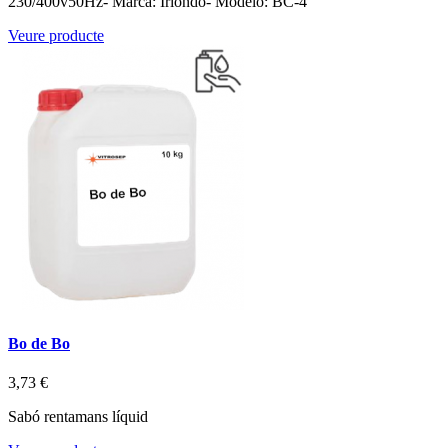
230/400v50Hz- Marca: Iriondo- Modelo: BC-4
Veure producte
Bo de Bo
3,73 €
Sabó rentamans líquid